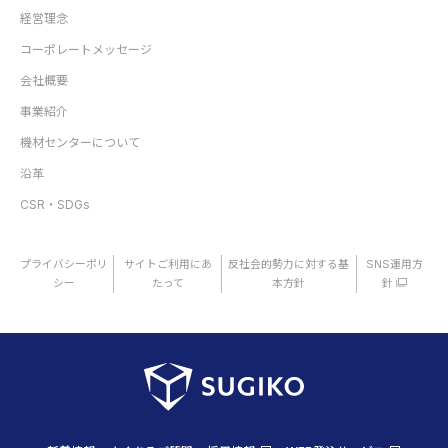
経営理念
コーポレートメッセージ
会社概要
事業紹介
機材センターについて
沿革
CSR・SDGs
プライバシーポリ
サイトご利用にあ
反社会的勢力に対する基
SNS運用方
シー
たって
本方針
針