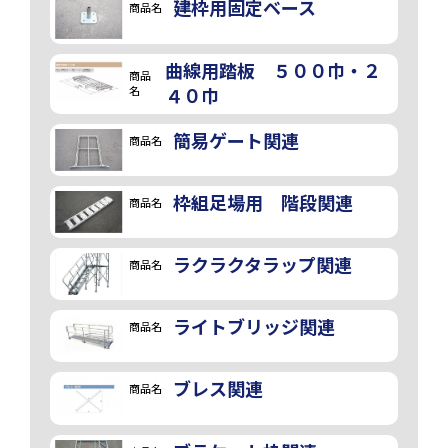
建枠用固定ベース
商品名
曲線用踏板 ５００巾・２
商品
名
４０巾
簡易ゲート関連
商品名
枠組足場用 階段関連
商品名
ラクラクタラップ関連
商品名
ライトブリッジ関連
商品名
ブレス関連
商品名
画像