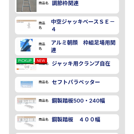
調節枠関連
商品名
中空ジャッキベースＳＥ－
商品
名
４
アルミ朝顔 枠組足場用関
商品
名
連
PICKUP
NEW
ジャッキ用クランプ自在
商品名
セフトパラペッター
商品名
鋼製踏板500・240幅
商品名
鋼製踏板 ４００幅
商品名