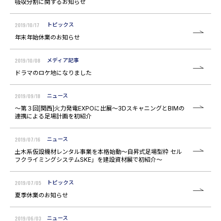
吸収分割に関するお知らせ
2019/10/17
トピックス
年末年始休業のお知らせ
2019/10/08
メディア記事
ドラマのロケ地になりました
2019/09/18
ニュース
～第３回[関西]火力発電EXPOに出展～3DスキャニングとBIMの
連携による足場計画を初紹介
2019/07/16
ニュース
土木系仮設機材レンタル事業を本格始動～自昇式足場型枠 セル
フクライミングシステムSKE」を建設資材展で初紹介～
2019/07/05
トピックス
夏季休業のお知らせ
2019/06/03
ニュース