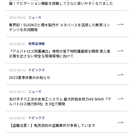
破！ナビゲーション機能を搭載してさらに使いやすくなりました
2023/08/30
ニュース
業界初！SUGIKOと積木製作が メタバースを活用した教育コン
テンツを共同開発
2023/08/01
新商品情報
『アルバトロス防護構台』専用の落下物防護屋根を開発 第三者
災害を出さない安全な現場環境に向けて
2023/06/29
トピックス
2023夏季休業のお知らせ
2023/06/21
ニュース
先行手すり工法の支保工システム 最大許容支持力49.1kNの『ア
ルバトロス強力斜材』を3社で開発
2023/06/01
トピックス
【盗難注意！】転売目的の盗難事件が多発しています