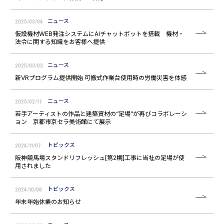
2025/03/04
ニュース
仮設機材WEB発注システムにAIチャットボットを搭載 機材・
法令に関する知識をお客様へ提供
2025/03/03
ニュース
新VRプログラム提供開始 可搬式作業台使用時の労働災害を体感
2025/02/17
ニュース
若手アーティストの作品と建築資材の“足場”が再びコラボレーシ
ョン 京都市京セラ美術館にて展示
2024/11/07
トピックス
阪神競馬場スタンドリフレッシュ[第2期]工事に当社の足場が使
用されました
2024/10/08
トピックス
年末年始休業のお知らせ