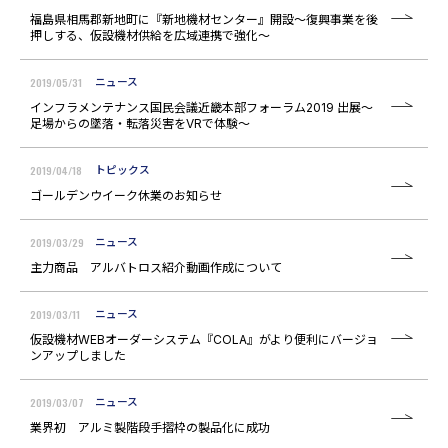
福島県相馬郡新地町に『新地機材センター』開設～復興事業を後
押しする、仮設機材供給を広域連携で強化～
2019/05/31
ニュース
インフラメンテナンス国民会議近畿本部フォーラム2019 出展～
足場からの墜落・転落災害をVRで体験～
2019/04/18
トピックス
ゴールデンウイーク休業のお知らせ
2019/03/29
ニュース
主力商品 アルバトロス紹介動画作成について
2019/03/11
ニュース
仮設機材WEBオーダーシステム『COLA』がより便利にバージョ
ンアップしました
2019/03/07
ニュース
業界初 アルミ製階段手摺枠の製品化に成功