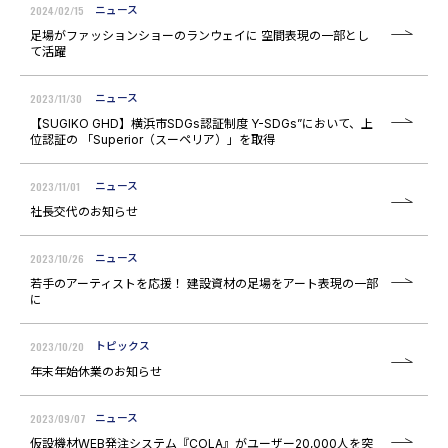
2024/02/15
ニュース
足場がファッションショーのランウェイに 空間表現の一部とし
て活躍
2023/11/30
ニュース
【SUGIKO GHD】横浜市SDGs認証制度 Y-SDGs”において、上
位認証の 「Superior（スーペリア）」を取得
2023/11/01
ニュース
社長交代のお知らせ
2023/10/26
ニュース
若手のアーティストを応援！ 建設資材の足場をアート表現の一部
に
2023/10/20
トピックス
年末年始休業のお知らせ
2023/09/07
ニュース
仮設機材WEB発注システム『COLA』がユーザー20,000人を突