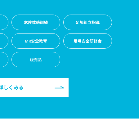
危険体感訓練
足場組立指導
MR安全教育
足場安全研修会
内
販売品
詳しくみる