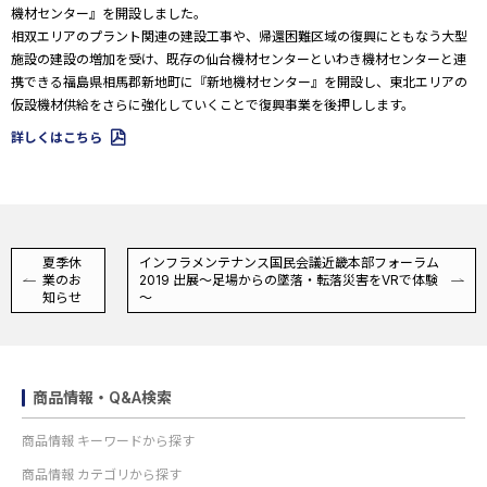
機材センター』を開設しました。
相双エリアのプラント関連の建設工事や、帰還困難区域の復興にともなう大型
施設の建設の増加を受け、既存の仙台機材センターといわき機材センターと連
携できる福島県相馬郡新地町に『新地機材センター』を開設し、東北エリアの
仮設機材供給をさらに強化していくことで復興事業を後押しします。
詳しくはこちら
夏季休
インフラメンテナンス国民会議近畿本部フォーラム
業のお
2019 出展～足場からの墜落・転落災害をVRで体験
知らせ
～
商品情報・Q&A検索
商品情報 キーワードから探す
商品情報 カテゴリから探す