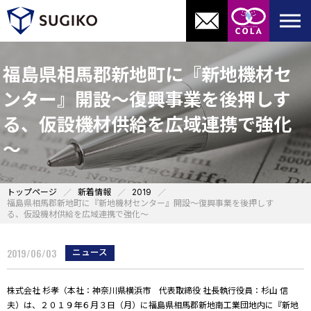
福島県相馬郡新地町に『新地機材セ
ンター』開設～復興事業を後押しす
る、仮設機材供給を広域連携で強化
～
トップページ
新着情報
2019
福島県相馬郡新地町に『新地機材センター』開設～復興事業を後押しす
る、仮設機材供給を広域連携で強化～
2019/06/03
ニュース
株式会社 杉孝（本社：神奈川県横浜市 代表取締役 社長執行役員：杉山 信
夫）は、２０１９年６月３日（月）に福島県相馬郡新地南工業団地内に『新地