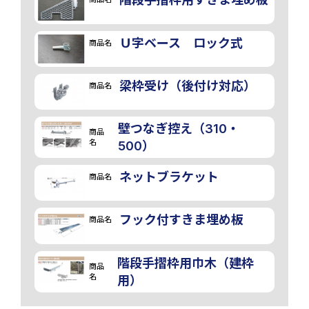
Ｕ字ベース ロック式
商品名
梁枠受け（後付け対応）
商品名
壁つなぎ控え（310・
商品
名
500）
ネットブラケット
商品名
フック付すきま埋め板
商品名
階段手摺枠用巾木（建枠
商品
名
用）