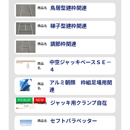
鳥居型建枠関連
商品名
梯子型建枠関連
商品名
調節枠関連
商品名
中空ジャッキベースＳＥ－
商品
名
４
アルミ朝顔 枠組足場用関
商品
名
連
PICKUP
NEW
ジャッキ用クランプ自在
商品名
セフトパラペッター
商品名