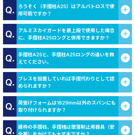
ろうそく（手摺柱A25）はアルバトロスで使
Q.
用可能ですか？
アルミスカイガードを最上段で使用した場合
Q.
に、手摺柱A25ロングと併用できますか？
手摺柱A25と、手摺柱A25ロングの違いを教
Q.
えてください。
ブレスを設置していれば手摺代わりとして認
Q.
められますか？
荷受けフォームは1829mm以外のスパンにも
Q.
取り付けられますか？
建枠の手摺柱、手摺桟は墜落制止用器具（安
Q.
全帯）をかけても大丈夫ですか？