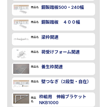
鋼製踏板500・240幅
商品名
鋼製踏板 ４００幅
商品名
梁枠関連
商品名
荷受けフォーム関連
商品名
養生枠関連
商品名
壁つなぎ（2段型・自在）
商品名
枠組用 伸縮ブラケット
商品
名
NKB1000