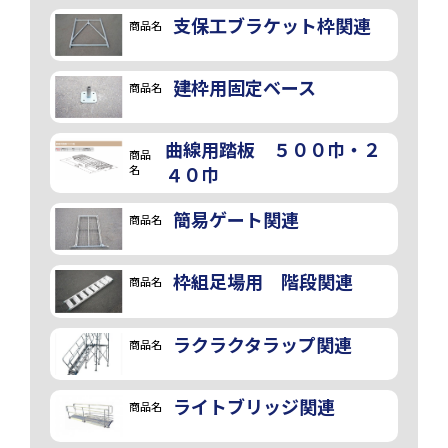
支保工ブラケット枠関連
商品名
建枠用固定ベース
商品名
曲線用踏板 ５００巾・２
商品
名
４０巾
簡易ゲート関連
商品名
枠組足場用 階段関連
商品名
ラクラクタラップ関連
商品名
ライトブリッジ関連
商品名