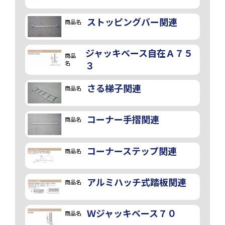
ストッピングバー関連
商品名
ジャッキベース自在Ａ７５
商品
名
３
さる梯子関連
商品名
コーナー手摺関連
商品名
コーナーステップ関連
商品名
アルミハッチ式踏板関連
商品名
画像
Ｗジャッキベース７０
商品名