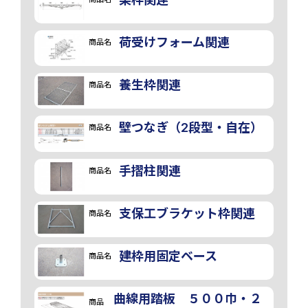
荷受けフォーム関連
商品名
養生枠関連
商品名
壁つなぎ（2段型・自在）
商品名
手摺柱関連
商品名
支保工ブラケット枠関連
商品名
建枠用固定ベース
商品名
曲線用踏板 ５００巾・２
商品