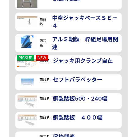
中空ジャッキベースＳＥ－
商品
名
４
アルミ朝顔 枠組足場用関
商品
名
連
PICKUP
NEW
ジャッキ用クランプ自在
商品名
セフトパラペッター
商品名
鋼製踏板500・240幅
商品名
鋼製踏板 ４００幅
商品名
梁枠関連
商品名