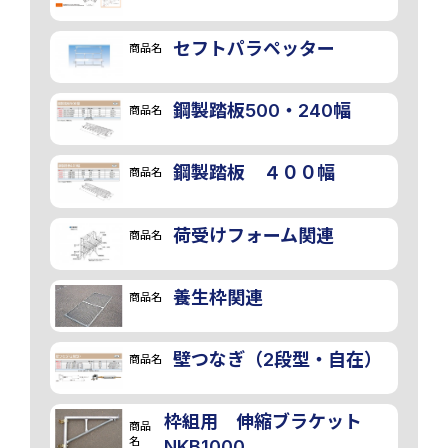
セフトパラペッター
商品名
鋼製踏板500・240幅
商品名
鋼製踏板 ４００幅
商品名
荷受けフォーム関連
商品名
養生枠関連
商品名
壁つなぎ（2段型・自在）
商品名
枠組用 伸縮ブラケット
商品
名
NKB1000