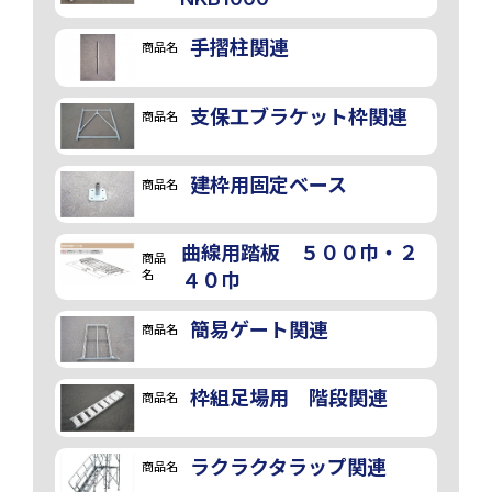
手摺柱関連
商品名
支保工ブラケット枠関連
商品名
建枠用固定ベース
商品名
曲線用踏板 ５００巾・２
商品
名
４０巾
簡易ゲート関連
商品名
枠組足場用 階段関連
商品名
ラクラクタラップ関連
商品名