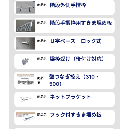
階段外側手摺枠
商品名
階段手摺枠用すきま埋め板
商品名
Ｕ字ベース ロック式
商品名
梁枠受け（後付け対応）
商品名
壁つなぎ控え（310・
商品
名
500）
ネットブラケット
商品名
フック付すきま埋め板
商品名