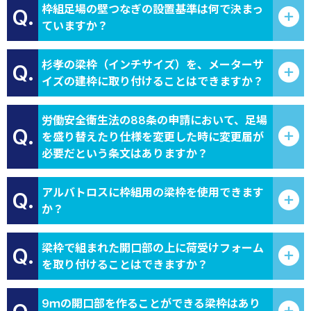
枠組足場の壁つなぎの設置基準は何で決まっ
Q.
ていますか？
杉孝の梁枠（インチサイズ）を、メーターサ
Q.
イズの建枠に取り付けることはできますか？
労働安全衛生法の88条の申請において、足場
Q.
を盛り替えたり仕様を変更した時に変更届が
必要だという条文はありますか？
アルバトロスに枠組用の梁枠を使用できます
Q.
か？
梁枠で組まれた開口部の上に荷受けフォーム
Q.
を取り付けることはできますか？
9ｍの開口部を作ることができる梁枠はあり