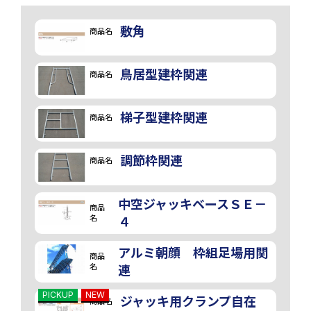
敷角
商品名
鳥居型建枠関連
商品名
梯子型建枠関連
商品名
調節枠関連
商品名
中空ジャッキベースＳＥ－
商品
名
４
アルミ朝顔 枠組足場用関
商品
名
連
PICKUP
NEW
ジャッキ用クランプ自在
商品名