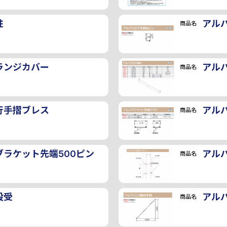
柱
アル
商品名
ランジカバー
アル
商品名
行手摺ブレス
アル
商品名
ラケット先端500ピン
アル
商品名
段受
アル
商品名