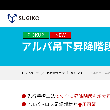
PICKUP
NEW
アルバ吊下昇降階
トップページ
商品情報 カテゴリから探す
アルバ吊下昇
●
先行手摺工法
で安全に昇降階段を組立
●
アルバトロス足場部材と
兼用可能