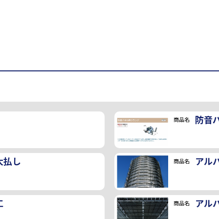
防音
商品名
大払し
アル
商品名
工
アル
商品名