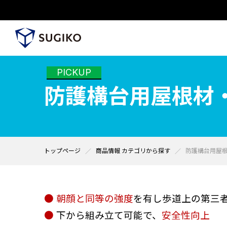
PICKUP
防護構台用屋根材
トップページ
商品情報 カテゴリから探す
防護構台用屋
●
朝顔と同等の強度
を有し歩道上の第三
●
下から組み立て可能で、
安全性向上