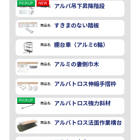
PICKUP
NEW
アルバ吊下昇降階段
商品名
画像
すきまのない踏板
商品名
棚台車（アルミ6輪）
商品名
アルミの妻側巾木
商品名
アルバトロス伸縮手摺枠
商品名
PICKUP
アルバトロス強力斜材
商品名
アルバトロス法面作業構台
商品名