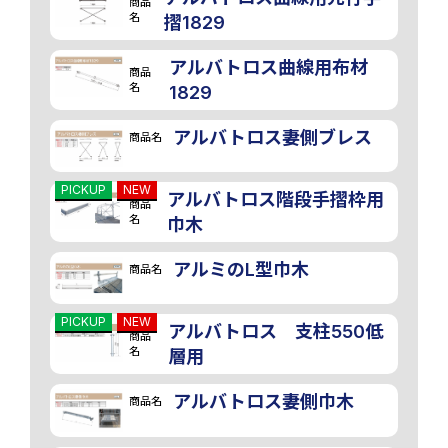
商品
名
摺1829
アルバトロス曲線用布材
商品
名
1829
アルバトロス妻側ブレス
商品名
PICKUP
NEW
アルバトロス階段手摺枠用
商品
名
巾木
アルミのL型巾木
商品名
PICKUP
NEW
アルバトロス 支柱550低
商品
名
層用
アルバトロス妻側巾木
商品名