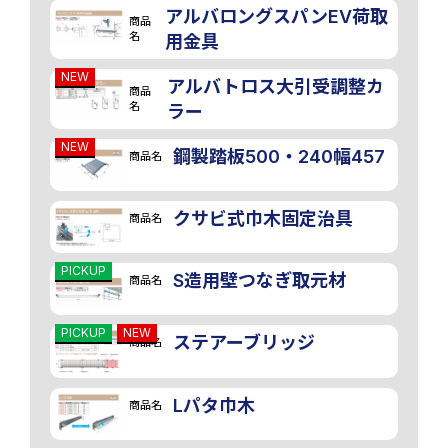
アルバロングスパンEV荷取
商品
名
用金具
NEW
アルバトロス大引受調整カ
商品
名
ラー
NEW
鋼製踏板500・240幅457
商品名
クサビ式巾木固定治具
商品名
PICKUP
S造用壁つなぎ取元材
商品名
PICKUP
NEW
ステアーブリッジ
商品名
Lパタ巾木
商品名