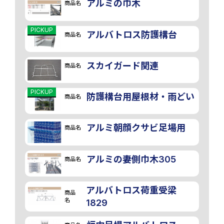
アルミの巾木
商品名
PICKUP
アルバトロス防護構台
商品名
スカイガード関連
商品名
PICKUP
防護構台用屋根材・雨どい
商品名
アルミ朝顔クサビ足場用
商品名
アルミの妻側巾木305
商品名
アルバトロス荷重受梁
商品
名
1829