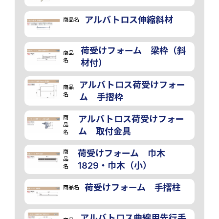
アルバトロス伸縮斜材
商品名
荷受けフォーム 梁枠（斜
商品
名
材付）
アルバトロス荷受けフォー
商品
名
ム 手摺枠
商
アルバトロス荷受けフォー
品
ム 取付金具
名
商
荷受けフォーム 巾木
品
1829・巾木（小）
名
荷受けフォーム 手摺柱
商品名
アルバトロス曲線用先行手