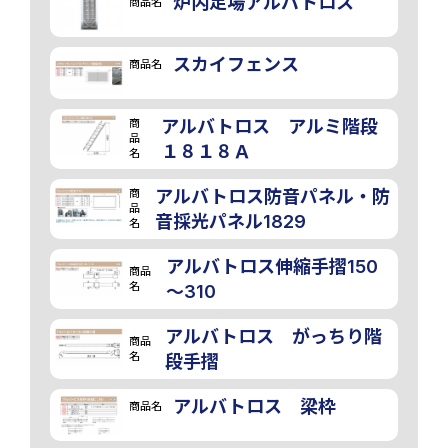
炉内足場アルバトロス
商品名
スカイフェンス
商品名
商
アルバトロス アルミ階段
品
１８１８Ａ
名
商
アルバトロス防音パネル・防
品
音採光パネル1829
名
アルバトロス伸縮手摺150
商品
名
～310
アルバトロス がっちり階
商品
名
段手摺
アルバトロス 梁枠
商品名