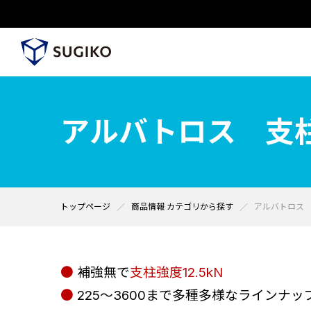
アルバトロス 支
トップページ
商品情報 カテゴリから探す
アルバトロス
●
補強無で
支柱強度12.5kN
●
225～3600まで多種多様なラインナ