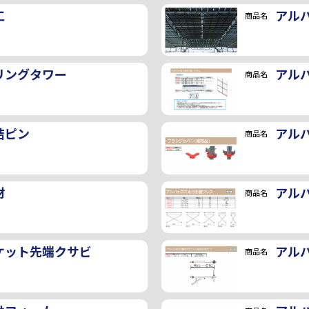
工
アル
商品名
リングタワー
アル
商品名
結ピン
アル
商品名
材
アル
商品名
ケット先端クサビ
アル
商品名