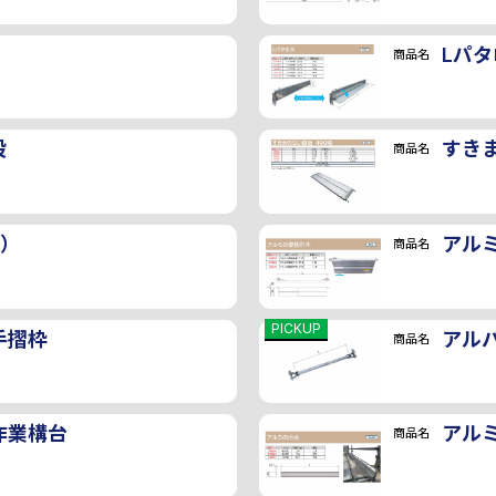
Lパタ
商品名
段
すき
商品名
輪）
アル
商品名
PICKUP
手摺枠
アル
商品名
作業構台
アル
商品名