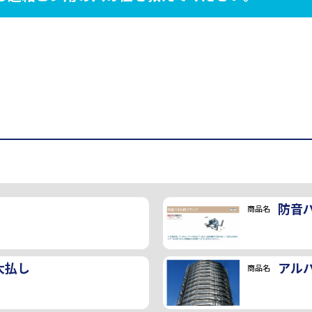
防音
商品名
大払し
アル
商品名