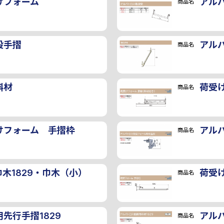
画像
けフォーム
アル
商品名
段手摺
アル
商品名
斜材
荷受
商品名
けフォーム 手摺枠
アル
商品名
木1829・巾木（小）
荷受
商品名
先行手摺1829
アルバ
商品名