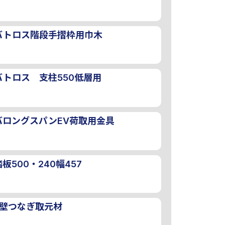
バトロス階段手摺枠用巾木
バトロス 支柱550低層用
バロングスパンEV荷取用金具
板500・240幅457
用壁つなぎ取元材