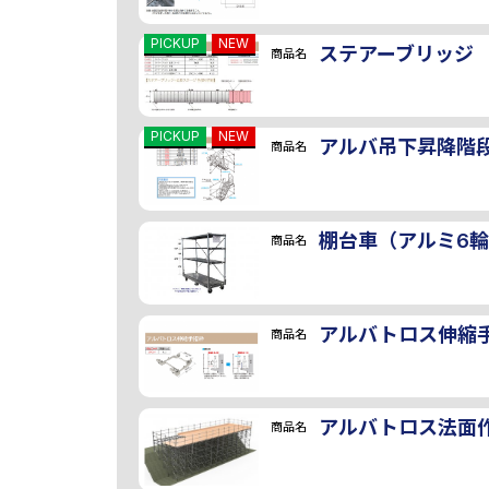
PICKUP
NEW
ステアーブリッジ
商品名
PICKUP
NEW
アルバ吊下昇降階
商品名
棚台車（アルミ6
商品名
アルバトロス伸縮
商品名
アルバトロス法面
商品名