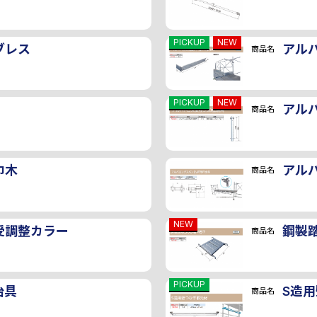
PICKUP
NEW
ブレス
アル
商品名
PICKUP
NEW
アル
商品名
巾木
アル
商品名
NEW
受調整カラー
鋼製踏
商品名
PICKUP
治具
S造
商品名