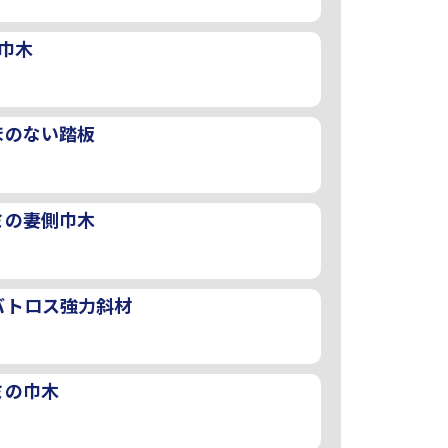
巾木
まのない踏板
ミの妻側巾木
バトロス強力斜材
ミの巾木