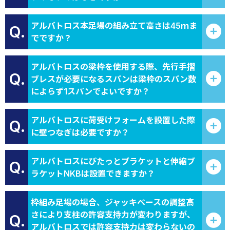
アルバトロス本足場の組み立て高さは45ｍま
Q.
でですか？
アルバトロスの梁枠を使用する際、先行手摺
Q.
ブレスが必要になるスパンは梁枠のスパン数
によらず1スパンでよいですか？
アルバトロスに荷受けフォームを設置した際
Q.
に壁つなぎは必要ですか？
アルバトロスにぴたっとブラケットと伸縮ブ
Q.
ラケットNKBは設置できますか？
枠組み足場の場合、ジャッキベースの調整高
さにより支柱の許容支持力が変わりますが、
Q.
アルバトロスでは許容支持力は変わらないの