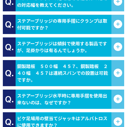
Q.
の対応幅を教えてください。
ステアーブリッジの専用手摺にクランプは取
Q.
付可能ですか？
ステアーブリッジは傾斜で使用する製品です
Q.
が、足掛かりは有るんでしょうか。
鋼製踏板 ５００幅 ４５７、鋼製踏板 ２
Q.
４０幅 ４５７は連続スパンでの設置は可能
ですか。
ステアーブリッジ水平時に専用手摺を使用出
Q.
来ないのは、なぜですか？
ビケ足場用の壁当てジャッキはアルバトロス
Q.
に使用できますか？