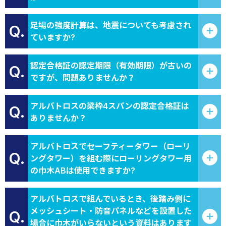
足場の強度計算は、地震についても考慮され
Q.
ていますか?
認定合格証の認定期限（有効期限）が古いの
Q.
ですが、問題ありませんか？
アルバトロスの梁枠4スパンの認定合格証は
Q.
ありませんか？
アルバトロスでセーフティータワー（ローリ
Q.
ングタワー）を組む際にローリングタワー用
の巾木ABは使用できますか?
アルバトロスで組んでいるとき、後踏み側に
メッシュシート・防音パネルなどを設置した
Q.
場合に巾木がいらないという資料はあります