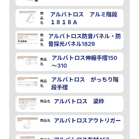
商
アルバトロス アルミ階段
品
１８１８Ａ
名
商
アルバトロス防音パネル・防
品
音採光パネル1829
名
アルバトロス伸縮手摺150
商品
名
～310
アルバトロス がっちり階
商品
名
段手摺
アルバトロス 梁枠
商品名
アルバトロスアウトリガー
商品名