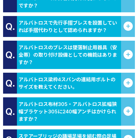
ですか？
アルバトロスで先行手摺ブレスを設置してい
Q.
れば手摺代わりとして認められますか？
アルバトロスのブレスは墜落制止用器具（安
Q.
全帯）の取り付け設備としての機能はありま
すか？
アルバトロス梁枠4スパンの連結用ボルトの
Q.
サイズを教えてください。
アルバトロス布材305・アルバトロス拡幅狭
Q.
幅ブラケット305に240幅アンチはかけられ
ますか？
ステアーブリッジの踊場足場を組む際の足場