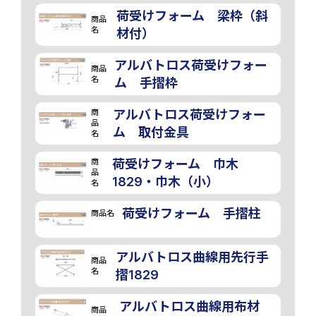
荷受けフォーム 梁枠（斜
商品
名
材付）
アルバトロス荷受けフォー
商品
名
ム 手摺枠
商
アルバトロス荷受けフォー
品
ム 取付金具
名
商
荷受けフォーム 巾木
品
1829・巾木（小）
名
荷受けフォーム 手摺柱
商品名
アルバトロス曲線用先行手
商品
名
摺1829
アルバトロス曲線用布材
商品