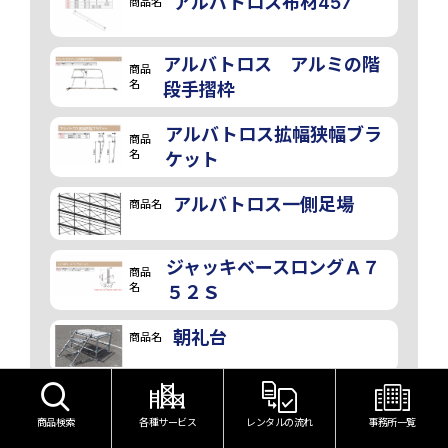
アルバトロス布材457
商品名
アルバトロス アルミの階
商品
名
段手摺枠
アルバトロス拡幅狭幅ブラ
商品
名
ケット
アルバトロス一側足場
商品名
ジャッキベースロングＡ７
商品
名
５２Ｓ
朝礼台
商品名
商品検索
各種サービス
レンタルの流れ
事務所一覧