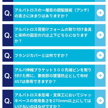
アルバトロスの一層目の鋼製踏板（アンチ）
Q.
の高さに決まりはありますか？
アルバトロス荷受けフォームの取り付け金具
Q.
と梁枠の固定の穴は上下どちらになります
か？
Q.
フランジカバーとは何ですか？
アルバ伸縮ブラケット５００先端ピンを取り
Q.
付けた際に、妻側部の墜落防止として布材
457は使用できますか？
アルバトロス本足場・支保工においてジャッ
Q.
キベースの使用長さを270ｍｍ以上にしては
いけないのはなぜですか？