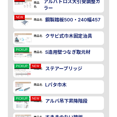
アルバトロス大引受調整カ
商品
名
ラー
NEW
鋼製踏板500・240幅457
商品名
クサビ式巾木固定治具
商品名
PICKUP
S造用壁つなぎ取元材
商品名
PICKUP
NEW
ステアーブリッジ
商品名
Lパタ巾木
商品名
PICKUP
NEW
アルバ吊下昇降階段
商品名