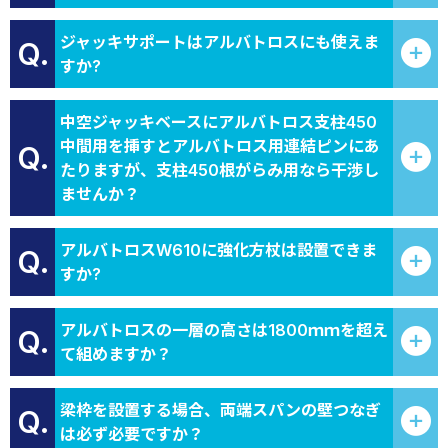
ジャッキサポートはアルバトロスにも使えま
Q.
すか?
中空ジャッキベースにアルバトロス支柱450
中間用を挿すとアルバトロス用連結ピンにあ
Q.
たりますが、支柱450根がらみ用なら干渉し
ませんか？
アルバトロスW610に強化方杖は設置できま
Q.
すか?
アルバトロスの一層の高さは1800ｍｍを超え
Q.
て組めますか？
梁枠を設置する場合、両端スパンの壁つなぎ
Q.
は必ず必要ですか？