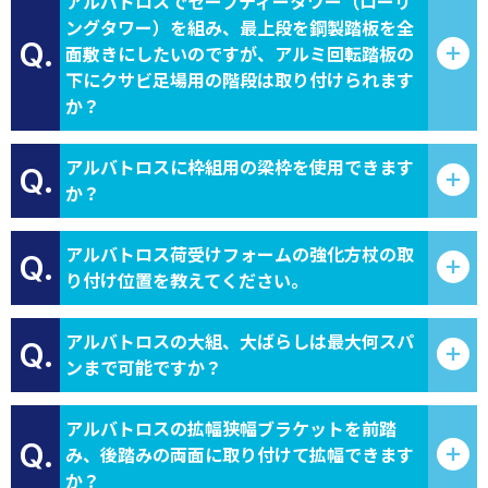
アルバトロスでセーフティータワー（ローリ
ングタワー）を組み、最上段を鋼製踏板を全
Q.
面敷きにしたいのですが、アルミ回転踏板の
下にクサビ足場用の階段は取り付けられます
か？
アルバトロスに枠組用の梁枠を使用できます
Q.
か？
アルバトロス荷受けフォームの強化方杖の取
Q.
り付け位置を教えてください。
アルバトロスの大組、大ばらしは最大何スパ
Q.
ンまで可能ですか？
アルバトロスの拡幅狭幅ブラケットを前踏
Q.
み、後踏みの両面に取り付けて拡幅できます
か？