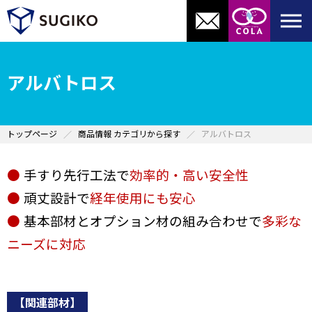
アルバトロス
トップページ
商品情報 カテゴリから探す
アルバトロス
●
手すり先行工法で
効率的・高い安全性
●
頑丈設計で
経年使用にも安心
●
基本部材とオプション材の組み合わせで
多彩な
ニーズに対応
【関連部材】