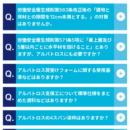
労働安全衛生規則第563条改正後の「建地と
Q.
床材との隙間を12cm未満とする。」の対策
はありませんか。
労働安全衛生規則第571条5項に「最上層及び
Q.
5層以内ごとに水平材を設けること」とあり
ますが、アルバトロスにも必要ですか？
アルバトロス荷受けフォームに関する使用基
Q.
準などはありますか？
アルバトロス支保工について標準仕様をまと
Q.
めた資料などはありますか？
Q.
アルバトロスの4スパン梁枠はありますか？