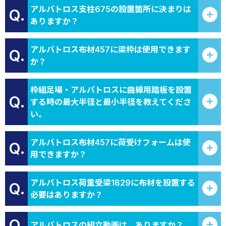
アルバトロス支柱675の設置箇所に決まりは
Q.
ありますか？
アルバトロス布材457に梁枠は使用できます
Q.
か？
枠組足場・アルバトロスに曲線用踏板を設置
Q.
する時の最大半径と最小半径を教えてくださ
い。
アルバトロス布材457に荷受けフォームは使
Q.
用できますか？
アルバトロス荷重受梁1829に布材を設置する
Q.
必要はありますか？
Q.
アルバトロスの組立動画は、ありますか？