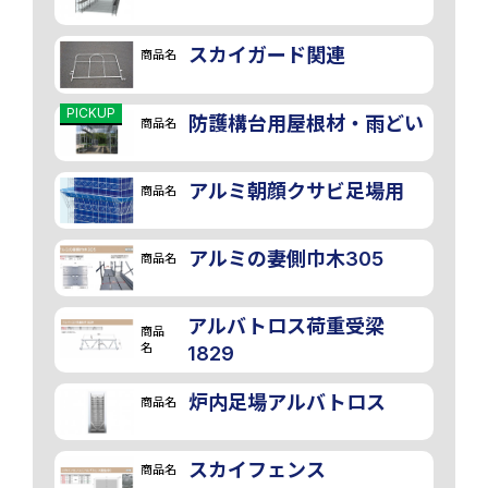
スカイガード関連
商品名
PICKUP
防護構台用屋根材・雨どい
商品名
アルミ朝顔クサビ足場用
商品名
アルミの妻側巾木305
商品名
アルバトロス荷重受梁
商品
名
1829
炉内足場アルバトロス
商品名
スカイフェンス
商品名