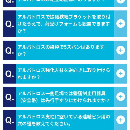
アルバトロスで拡幅狭幅ブラケットを取り付
Q.
けたうえで、荷受けフォームも設置できます
か？
アルバトロスの梁枠で5スパンはあります
Q.
か？
アルバトロス強化方杖を逆向きに取り付けら
Q.
れますか？
アルバトロス一側足場では墜落制止用器具
Q.
（安全帯）は先行手すりにかけられますか？
アルバトロス支柱に空いている連結ピン用の
Q.
穴の径を教えてください。