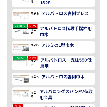
名
1829
アルバトロス妻側ブレス
商品名
PICKUP
NEW
アルバトロス階段手摺枠用
商品
名
巾木
アルミのL型巾木
商品名
PICKUP
NEW
アルバトロス 支柱550低
商品
名
層用
アルバトロス妻側巾木
商品名
アルバロングスパンEV荷取
商品
名
用金具
NEW