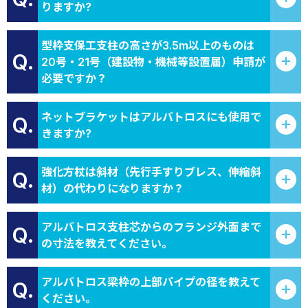
りますか?
型枠支保工支柱の高さが3.5m以上のものは
Q.
20号・21号（建設物・機械等設置届）申請が
必要ですか？
ネットブラケットはアルバトロスにも使用で
Q.
きますか?
強化方杖は斜材（先行手すりブレス、伸縮斜
Q.
材）の代わりになりますか？
アルバトロス支柱芯からのフランジ外面まで
Q.
の寸法を教えてください。
アルバトロス梁枠の上部パイプの径を教えて
Q.
ください。