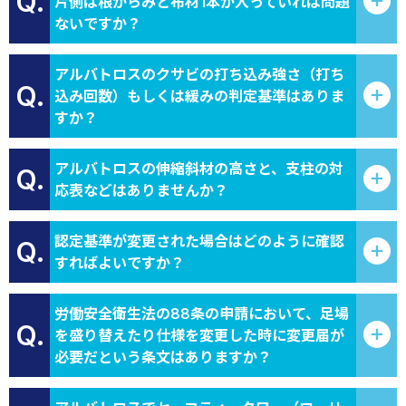
Q.
片側は根がらみと布材1本が入っていれば問題
ないですか？
アルバトロスのクサビの打ち込み強さ（打ち
Q.
込み回数）もしくは緩みの判定基準はありま
すか？
アルバトロスの伸縮斜材の高さと、支柱の対
Q.
応表などはありませんか？
認定基準が変更された場合はどのように確認
Q.
すればよいですか？
労働安全衛生法の88条の申請において、足場
Q.
を盛り替えたり仕様を変更した時に変更届が
必要だという条文はありますか？