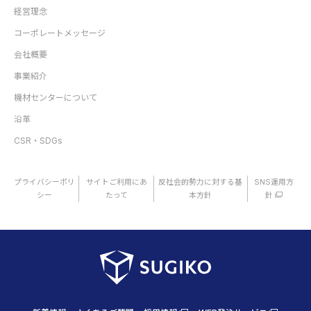
経営理念
コーポレートメッセージ
会社概要
事業紹介
機材センターについて
沿革
CSR・SDGs
プライバシーポリ
サイトご利用にあ
反社会的勢力に対する基
SNS運用方
シー
たって
本方針
針