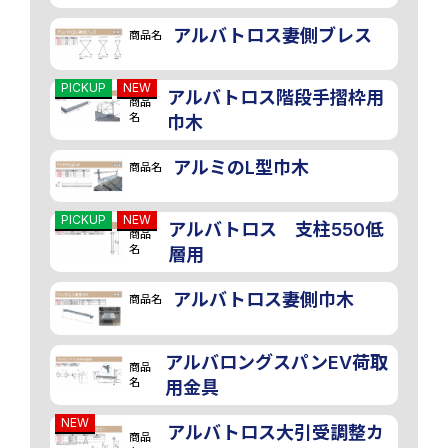
アルバトロス妻側ブレス
商品名
PICKUP
NEW
アルバトロス階段手摺枠用
商品
名
巾木
アルミのL型巾木
商品名
PICKUP
NEW
アルバトロス 支柱550低
商品
名
層用
アルバトロス妻側巾木
商品名
アルバロングスパンEV荷取
商品
名
用金具
NEW
アルバトロス大引受調整カ
商品