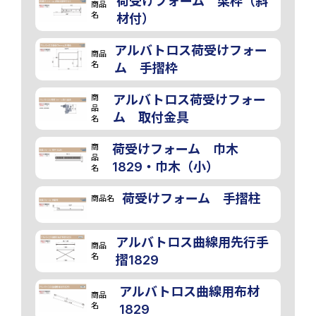
荷受けフォーム 梁枠（斜
商品
名
材付）
アルバトロス荷受けフォー
商品
名
ム 手摺枠
商
アルバトロス荷受けフォー
品
ム 取付金具
名
商
荷受けフォーム 巾木
品
1829・巾木（小）
名
荷受けフォーム 手摺柱
商品名
アルバトロス曲線用先行手
商品
名
摺1829
アルバトロス曲線用布材
商品
名
1829