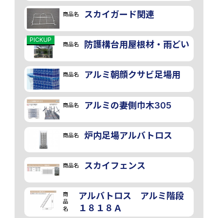
スカイガード関連
商品名
PICKUP
防護構台用屋根材・雨どい
商品名
アルミ朝顔クサビ足場用
商品名
アルミの妻側巾木305
商品名
炉内足場アルバトロス
商品名
スカイフェンス
商品名
商
アルバトロス アルミ階段
品
１８１８Ａ
名