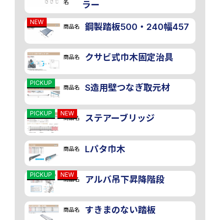
名
ラー
NEW
鋼製踏板500・240幅457
商品名
クサビ式巾木固定治具
商品名
PICKUP
S造用壁つなぎ取元材
商品名
画像
PICKUP
NEW
ステアーブリッジ
商品名
Lパタ巾木
商品名
PICKUP
NEW
アルバ吊下昇降階段
商品名
すきまのない踏板
商品名