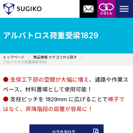
アルバトロス荷重受梁1829
トップページ
商品情報 カテゴリから探す
アルバトロス荷重受梁1829
●
支保工下部の空間が大幅に増え
、通路や作業ス
ペース、材料置場として使用可能！
●
支柱ピッチを 1829mm に広げることで
梯子で
はなく、昇降階段の設置が
容易に！
ペラカタログ