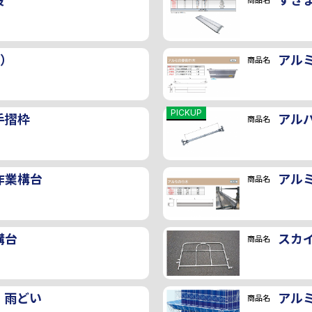
段
すき
商品名
輪）
アル
商品名
PICKUP
手摺枠
アル
商品名
作業構台
アル
商品名
構台
スカ
商品名
・雨どい
アル
商品名