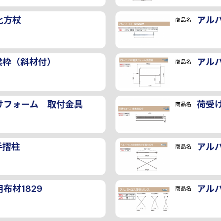
画像
化方杖
アル
商品名
梁枠（斜材付）
アル
商品名
けフォーム 取付金具
荷受け
商品名
手摺柱
アルバ
商品名
布材1829
アル
商品名