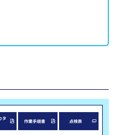
カタ
作業手順書
点検表