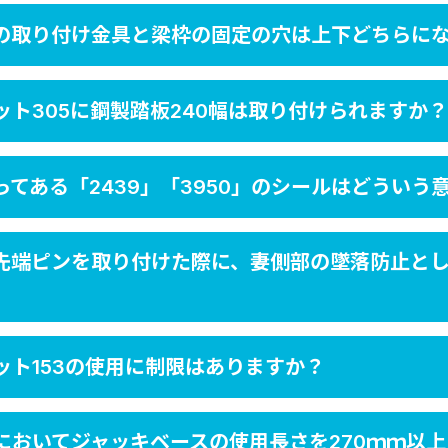
の取り付け金具と梁枠の固定の穴は上下どちらに
ト305に鋼製踏板240幅は取り付けられますか？
てある「2439」「3950」のシールはどういう
先端ピンを取り付けた際に、妻側部の墜落防止とし
ト153の使用に制限はありますか？
においてジャッキベースの使用長さを270ｍｍ以