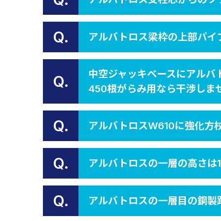
Q.
アルバトロス梁枠の上部パイ
中空ジャッキベースにアルバ
Q.
450根がらみ用なら干渉しま
Q.
アルバトロスW610に強化方
Q.
アルバトロスの一層の高さは1
Q.
アルバトロスの一層目の鋼製