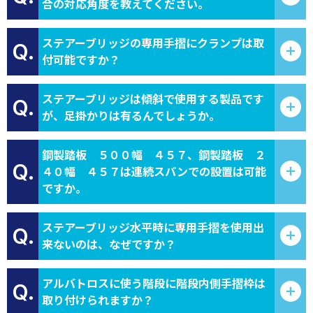
合の対応角度を教えてください。
ステアーブリッジの専用手摺にクランプは取
Q.
付可能ですか？
ステアーブリッジは傾斜で使用する製品です
Q.
が、足掛かりは有るんでしょうか。
鋼製踏板 ５００幅 ４５７、鋼製踏板 ２
Q.
４０幅 ４５７は連続スパンでの設置は可能
ですか。
ステアーブリッジ水平時に専用手摺を使用出
Q.
来ないのは、なぜですか？
アルバトロスに使う階段に階段内側手摺枠は
Q.
取り付けられますか？