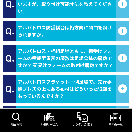
Q.
いますが、取り付け可能寸法を教えてくださ
い。
アルバトロス防護構台は桁方向に開口を設け
Q.
られますか。
アルバトロス・枠組足場ともに、荷受けフォ
Q.
ームの積載荷重表の層数は足場全体の層数で
すか？ 荷受けフォームの取付け層数ですか？
アルバトロスブラケット一側足場で、先行手
Q.
摺ブレスの上にある布材はどういった役割を
もっているんですか？
枠組足場用のアルミ朝顔のフレーム受け金具
Q.
と斜材受け金具は、アルバトロスに取り付け
商品検索
各種サービス
レンタルの流れ
事務所一覧
られますか？