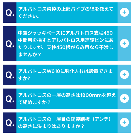
アルバトロス梁枠の上部パイプの径を教えて
Q.
ください。
中空ジャッキベースにアルバトロス支柱450
中間用を挿すとアルバトロス用連結ピンにあ
Q.
たりますが、支柱450根がらみ用なら干渉し
ませんか？
アルバトロスW610に強化方杖は設置できま
Q.
すか?
アルバトロスの一層の高さは1800ｍｍを超え
Q.
て組めますか？
アルバトロスの一層目の鋼製踏板（アンチ）
Q.
の高さに決まりはありますか？