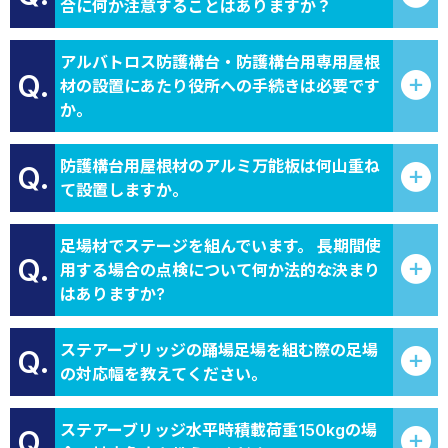
合に何か注意することはありますか？
アルバトロス防護構台・防護構台用専用屋根
Q.
材の設置にあたり役所への手続きは必要です
か。
防護構台用屋根材のアルミ万能板は何山重ね
Q.
て設置しますか。
足場材でステージを組んでいます。 長期間使
Q.
用する場合の点検について何か法的な決まり
はありますか?
ステアーブリッジの踊場足場を組む際の足場
Q.
の対応幅を教えてください。
ステアーブリッジ水平時積載荷重150kgの場
Q.