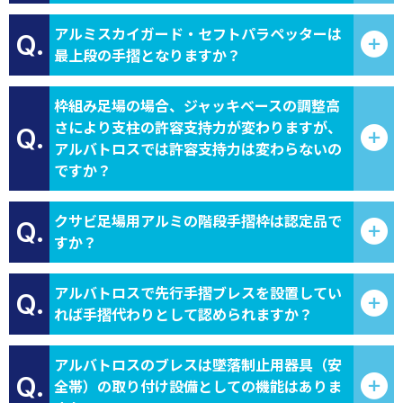
アルミスカイガード・セフトパラペッターは
Q.
最上段の手摺となりますか？
枠組み足場の場合、ジャッキベースの調整高
さにより支柱の許容支持力が変わりますが、
Q.
アルバトロスでは許容支持力は変わらないの
ですか？
クサビ足場用アルミの階段手摺枠は認定品で
Q.
すか？
アルバトロスで先行手摺ブレスを設置してい
Q.
れば手摺代わりとして認められますか？
アルバトロスのブレスは墜落制止用器具（安
Q.
全帯）の取り付け設備としての機能はありま