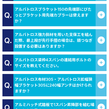
アルバトロスブラケット150の先端部にぴた
Q.
っとブラケット用先端カプラーは使えます
か？
アルバトロス強力斜材を用いた支保工を組ん
Q.
だ際、最上段が先行手摺の場合は、頭つなぎ
設置する必要はありますか？
アルバトロス梁枠4スパンの連結用ボルトの
Q.
サイズを教えてください。
アルバトロス布材305・アルバトロス拡幅狭
Q.
幅ブラケット305に240幅アンチはかけられ
ますか？
アルミハッチ式踏板で1スパン昇降部を組む場
Q.