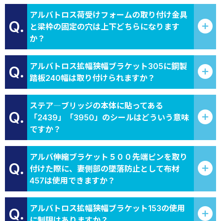
アルバトロス荷受けフォームの取り付け金具
Q.
と梁枠の固定の穴は上下どちらになります
か？
アルバトロス拡幅狭幅ブラケット305に鋼製
Q.
踏板240幅は取り付けられますか？
ステア―ブリッジの本体に貼ってある
Q.
「2439」「3950」のシールはどういう意味
ですか？
アルバ伸縮ブラケット５００先端ピンを取り
Q.
付けた際に、妻側部の墜落防止として布材
457は使用できますか？
アルバトロス拡幅狭幅ブラケット153の使用
Q.
に制限はありますか？