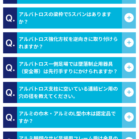
アルバトロスの梁枠で5スパンはあります
Q.
か？
アルバトロス強化方杖を逆向きに取り付けら
Q.
れますか？
アルバトロス一側足場では墜落制止用器具
Q.
（安全帯）は先行手すりにかけられますか？
アルバトロス支柱に空いている連結ピン用の
Q.
穴の径を教えてください。
アルミの巾木・アルミのL型巾木は認定品で
Q.
すか？
アルミ朝顔クサビ足場用フレーム受け金具の