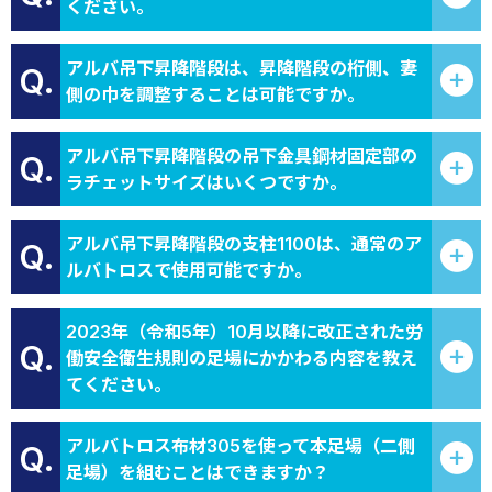
ください。
アルバ吊下昇降階段は、昇降階段の桁側、妻
Q.
側の巾を調整することは可能ですか。
アルバ吊下昇降階段の吊下金具鋼材固定部の
Q.
ラチェットサイズはいくつですか。
アルバ吊下昇降階段の支柱1100は、通常のア
Q.
ルバトロスで使用可能ですか。
2023年（令和5年）10月以降に改正された労
Q.
働安全衛生規則の足場にかかわる内容を教え
てください。
アルバトロス布材305を使って本足場（二側
Q.
足場）を組むことはできますか？