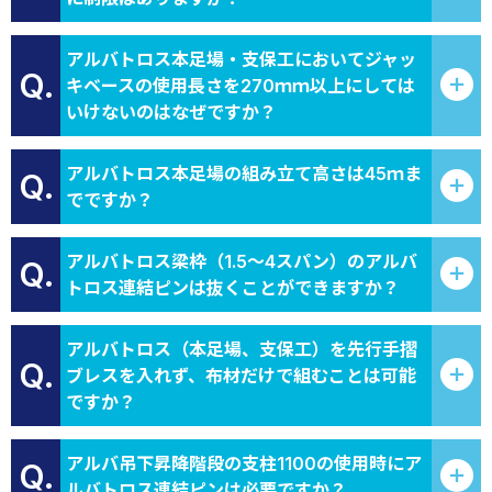
アルバトロス本足場・支保工においてジャッ
Q.
キベースの使用長さを270ｍｍ以上にしては
いけないのはなぜですか？
アルバトロス本足場の組み立て高さは45ｍま
Q.
でですか？
アルバトロス梁枠（1.5～4スパン）のアルバ
Q.
トロス連結ピンは抜くことができますか？
アルバトロス（本足場、支保工）を先行手摺
Q.
ブレスを入れず、布材だけで組むことは可能
ですか？
アルバ吊下昇降階段の支柱1100の使用時にア
Q.
ルバトロス連結ピンは必要ですか？