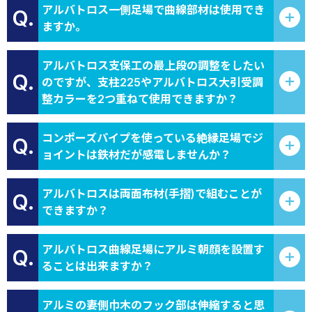
アルバトロス一側足場で曲線部材は使用でき
Q.
ますか。
アルバトロス支保工の最上段の調整をしたい
Q.
のですが、支柱225やアルバトロス大引受調
整カラーを2つ重ねて使用できますか？
コンポーズパイプを使っている絶縁足場でジ
Q.
ョイントは鉄材だが感電しませんか？
アルバトロスは両面布材(手摺)で組むことが
Q.
できますか？
アルバトロス曲線足場にアルミ朝顔を設置す
Q.
ることは出来ますか？
アルミの妻側巾木のフック部は伸縮すると思