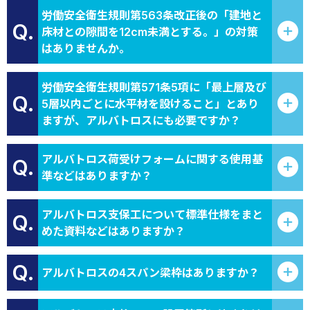
労働安全衛生規則第563条改正後の「建地と
Q.
床材との隙間を12cm未満とする。」の対策
はありませんか。
労働安全衛生規則第571条5項に「最上層及び
Q.
5層以内ごとに水平材を設けること」とあり
ますが、アルバトロスにも必要ですか？
アルバトロス荷受けフォームに関する使用基
Q.
準などはありますか？
アルバトロス支保工について標準仕様をまと
Q.
めた資料などはありますか？
Q.
アルバトロスの4スパン梁枠はありますか？