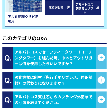
アルバトロス
取扱説明書
朝顔算出ソフ
ト
アルミ朝顔クサビ足
場用
このカテゴリのQ&A
アルバトロスでセーフティータワー（ローリ
Q.
ングタワー）を組んだ時、巾木とアウトリガ
ーは何を使用したらいいですか？
強化方杖は斜材（先行手すりブレス、伸縮斜
Q.
材）の代わりになりますか？
アルバトロス支柱芯からのフランジ外面まで
Q.
の寸法を教えてください。