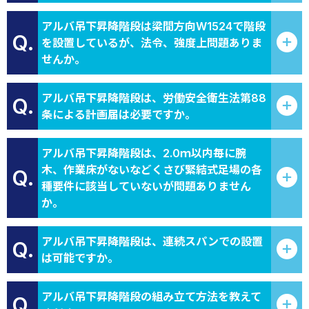
アルバ吊下昇降階段は梁間方向W1524で階段
Q.
を設置しているが、法令、強度上問題ありま
せんか。
アルバ吊下昇降階段は、労働安全衛生法第88
Q.
条による計画届は必要ですか。
アルバ吊下昇降階段は、2.0ｍ以内毎に腕
木、作業床がないなどくさび緊結式足場の各
Q.
種要件に該当していないが問題ありません
か。
アルバ吊下昇降階段は、連続スパンでの設置
Q.
は可能ですか。
アルバ吊下昇降階段の組み立て方法を教えて
Q.