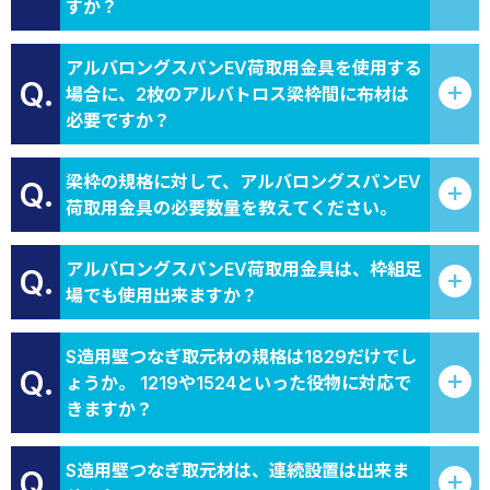
すか？
アルバロングスパンEV荷取用金具を使用する
Q.
場合に、2枚のアルバトロス梁枠間に布材は
必要ですか？
梁枠の規格に対して、アルバロングスパンEV
Q.
荷取用金具の必要数量を教えてください。
アルバロングスパンEV荷取用金具は、枠組足
Q.
場でも使用出来ますか？
S造用壁つなぎ取元材の規格は1829だけでし
Q.
ょうか。 1219や1524といった役物に対応で
きますか？
S造用壁つなぎ取元材は、連続設置は出来ま
Q.