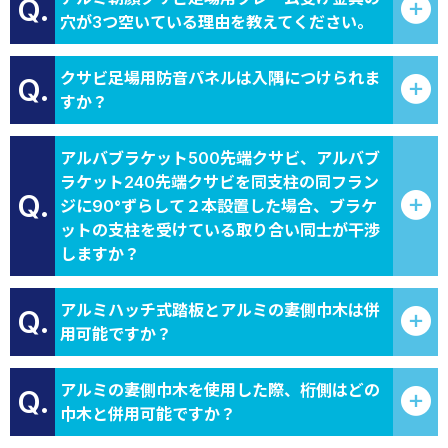
Q.
穴が3つ空いている理由を教えてください。
クサビ足場用防音パネルは入隅につけられま
Q.
すか？
アルバブラケット500先端クサビ、アルバブ
ラケット240先端クサビを同支柱の同フラン
Q.
ジに90°ずらして２本設置した場合、ブラケ
ットの支柱を受けている取り合い同士が干渉
しますか？
アルミハッチ式踏板とアルミの妻側巾木は併
Q.
用可能ですか？
アルミの妻側巾木を使用した際、桁側はどの
Q.
巾木と併用可能ですか？