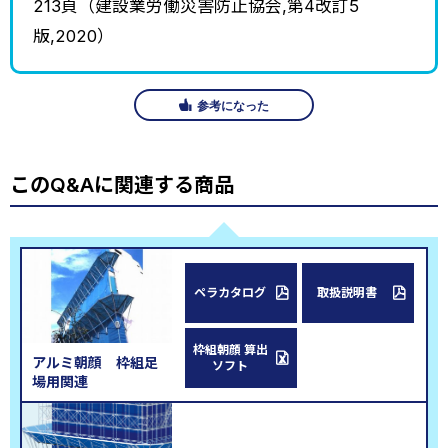
213頁（建設業労働災害防止協会,第4改訂5
版,2020）
参考になった
このQ&Aに関連する商品
ペラカタログ
取扱説明書
枠組朝顔 算出
アルミ朝顔 枠組足
ソフト
場用関連