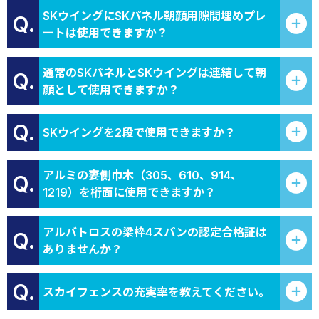
SKウイングにSKパネル朝顔用隙間埋めプレ
Q.
ートは使用できますか？
通常のSKパネルとSKウイングは連結して朝
Q.
顔として使用できますか？
Q.
SKウイングを2段で使用できますか？
アルミの妻側巾木（305、610、914、
Q.
1219）を桁面に使用できますか？
アルバトロスの梁枠4スパンの認定合格証は
Q.
ありませんか？
Q.
スカイフェンスの充実率を教えてください。