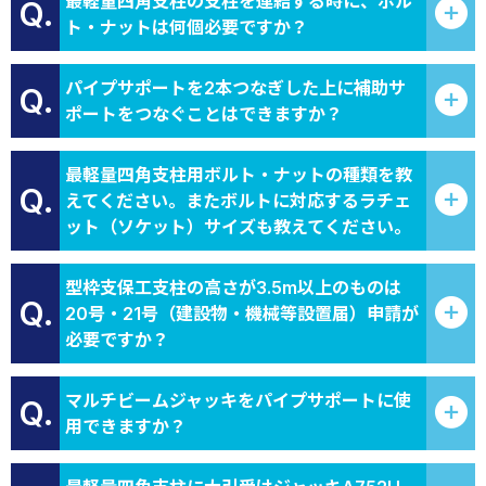
最軽量四角支柱の支柱を連結する時に、ボル
Q.
ト・ナットは何個必要ですか？
パイプサポートを2本つなぎした上に補助サ
Q.
ポートをつなぐことはできますか？
最軽量四角支柱用ボルト・ナットの種類を教
Q.
えてください。またボルトに対応するラチェ
ット（ソケット）サイズも教えてください。
型枠支保工支柱の高さが3.5m以上のものは
Q.
20号・21号（建設物・機械等設置届）申請が
必要ですか？
マルチビームジャッキをパイプサポートに使
Q.
用できますか？