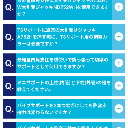
最軽量四角支柱に大引受けジャッキA752H、
Q.
W大引受ジャッキND752WHを使用できます
か？
TSサポートに通常の大引受けジャッキ
Q.
A752Hを挿す際に、TSサポート用の調整カ
ラーは必要ですか？
最軽量四角支柱を横使いで突っ張って切梁の
Q.
サポートとして使用できますか？
ミニサポートの上柱(内管)と下柱(外管)の径を
Q.
教えてください。
パイプサポートを2本つなぎにしても許容支
Q.
持力は変わらないですか？