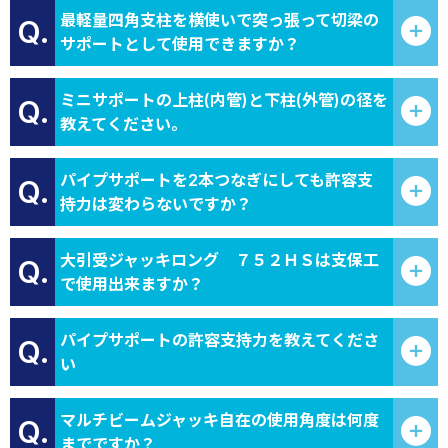
最軽量四角支柱を横使いで突っ張って切梁の
Q.
サポートとして使用できますか？
ミニサポートの上柱(内管)と下柱(外管)の径を
Q.
教えてください。
パイプサポートを2本つなぎにしても許容支
Q.
持力は変わらないですか？
大引受ジャッキロング ７５２ＨＳは支保工
Q.
で使用出来ますか？
パイプサポートの許容支持力を教えてくださ
Q.
い
マルチビームジャッキ自在の使用角度は何度
Q.
までですか？