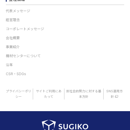
代表メッセージ
経営理念
コーポレートメッセージ
会社概要
事業紹介
機材センターについて
沿革
CSR・SDGs
プライバシーポリ
サイトご利用にあ
反社会的勢力に対する基
SNS運用方
シー
たって
本方針
針