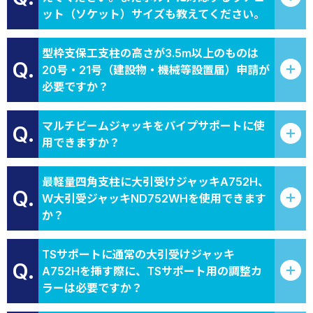
ット（ソケット）サイズも教えてください。
型枠支保工支柱の高さが3.5m以上のものは
Q.
20号・21号（建設物・機械等設置届）申請が
必要ですか？
マルチビームジャッキをパイプサポートに使
Q.
用できますか？
最軽量四角支柱に大引受けジャッキA752H、
Q.
W大引受ジャッキND752WHを使用できます
か？
TSサポートに通常の大引受けジャッキ
Q.
A752Hを挿す際に、TSサポート用の調整カ
ラーは必要ですか？