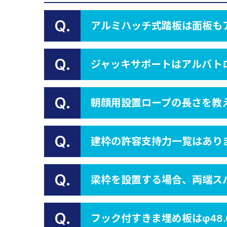
Q.
アルミハッチ式踏板は面板も
Q.
ジャッキサポートはアルバト
Q.
朝顔用設置ロープの長さを教
Q.
建枠の許容支持力一覧はあり
Q.
梁枠を設置する場合、両端ス
Q.
フック付すきま埋め板はφ48