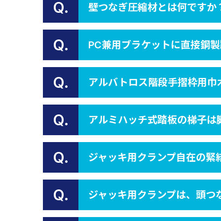
Q.
壁つなぎ圧縮材とは何ですか
Q.
PC兼用ブラケットに直接鋼
Q.
アルバトロス階段手摺枠用巾
Q.
アルミハッチ式踏板の梯子は
Q.
ジャッキ用クランプ自在の緊
Q.
ジャッキ用クランプは、頭つ