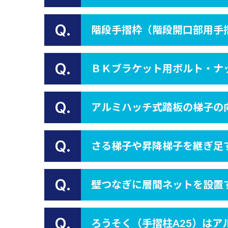
Q.
階段手摺枠（階段開口部用手
Q.
ＢＫブラケット用ボルト・ナ
Q.
アルミハッチ式踏板の梯子の
Q.
さる梯子や昇降梯子を継ぎ足す
Q.
壁つなぎに層間ネットを設置
Q.
ろうそく（手摺柱A25）は