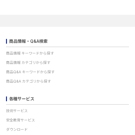
商品情報・Q&A検索
商品情報 キーワードから探す
商品情報 カテゴリから探す
商品Q&A キーワードから探す
商品Q&A カテゴリから探す
各種サービス
技術サービス
安全教育サービス
ダウンロード