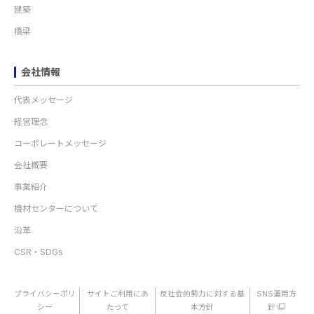
建築
橋梁
会社情報
代表メッセージ
経営理念
コーポレートメッセージ
会社概要
事業紹介
機材センターについて
沿革
CSR・SDGs
プライバシーポリ
サイトご利用にあ
反社会的勢力に対する基
SNS運用方
シー
たって
本方針
針