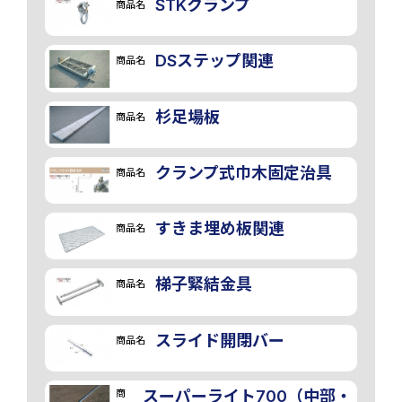
STKクランプ
商品名
DSステップ関連
商品名
画像
杉足場板
商品名
クランプ式巾木固定治具
商品名
すきま埋め板関連
商品名
梯子緊結金具
商品名
スライド開閉バー
商品名
商
スーパーライト700（中部・