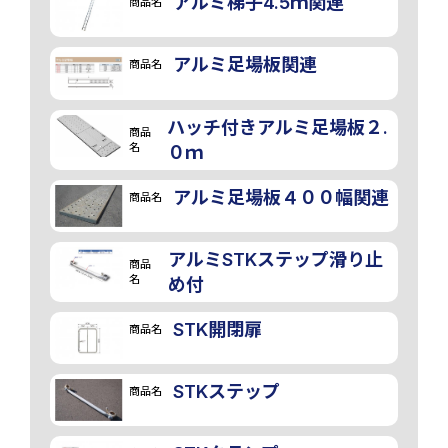
アルミ梯子4.5ｍ関連
商品名
アルミ足場板関連
商品名
ハッチ付きアルミ足場板２.
商品
名
０ｍ
アルミ足場板４００幅関連
商品名
アルミSTKステップ滑り止
商品
名
め付
STK開閉扉
商品名
STKステップ
商品名