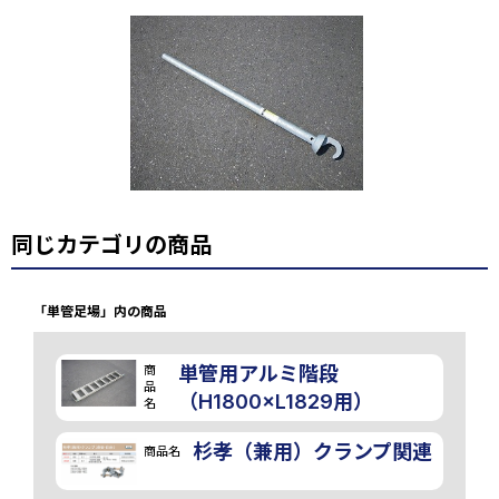
同じカテゴリの商品
「単管足場」内の商品
商
単管用アルミ階段
品
（H1800×L1829用）
名
杉孝（兼用）クランプ関連
商品名