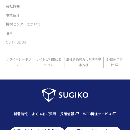
会社概要
事業紹介
機材センターについて
沿革
CSR・SDGs
プライバシーポリ
サイトご利用にあ
反社会的勢力に対する基
SNS運用方
シー
たって
本方針
針
新着情報
よくあるご質問
採用情報
WEB発注サービス