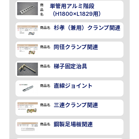
商
単管用アルミ階段
品
（H1800×L1829用）
名
杉孝（兼用）クランプ関連
商品名
同径クランプ関連
商品名
梯子固定治具
商品名
直線ジョイント
商品名
三連クランプ関連
商品名
鋼製足場板関連
商品名