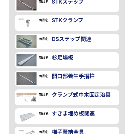
STKステップ
商品名
STKクランプ
商品名
DSステップ関連
商品名
画像
杉足場板
商品名
開口部養生手摺柱
商品名
クランプ式巾木固定治具
商品名
すきま埋め板関連
商品名
梯子緊結金具
商品名