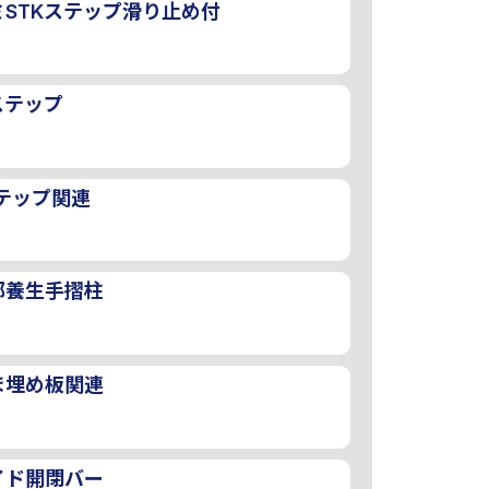
ミSTKステップ滑り止め付
ステップ
テップ関連
部養生手摺柱
ま埋め板関連
イド開閉バー