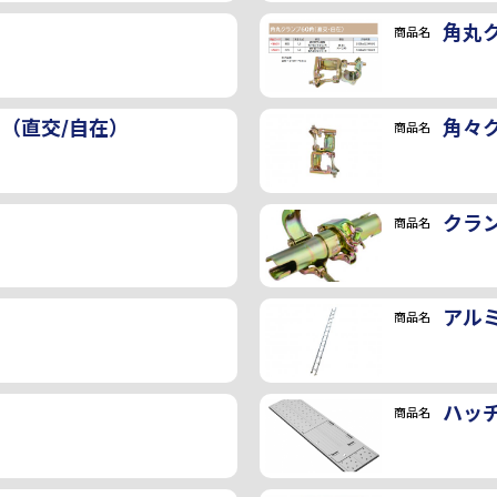
角丸ク
画像
商品名
角（直交/自在）
角々
商品名
クラ
商品名
アルミ
商品名
ハッ
商品名