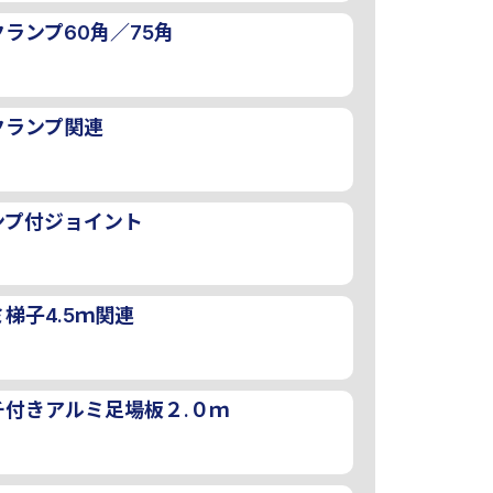
ランプ60角／75角
クランプ関連
ンプ付ジョイント
梯子4.5ｍ関連
チ付きアルミ足場板２.０ｍ