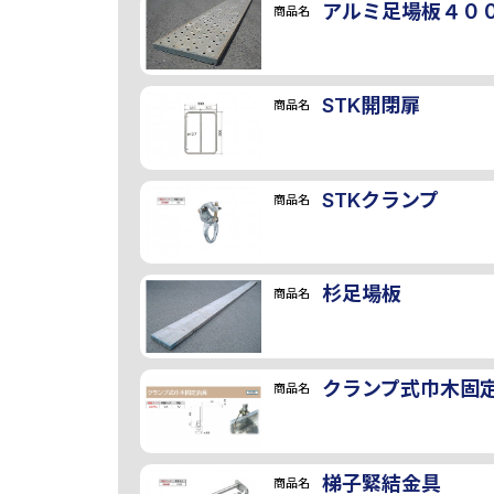
アルミ足場板４０
商品名
STK開閉扉
商品名
STKクランプ
商品名
杉足場板
商品名
クランプ式巾木固
商品名
梯子緊結金具
商品名