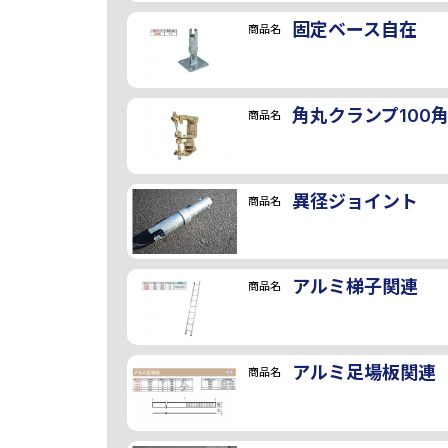
固定ベース自在
商品名
角丸クランプ100
商品名
異径ジョイント
商品名
アルミ梯子関連
商品名
アルミ足場板関連
商品名