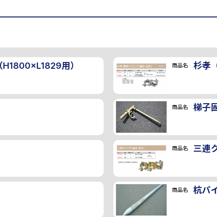
1800×L1829用）
杉孝
商品名
梯子
商品名
三連
商品名
杭パ
商品名