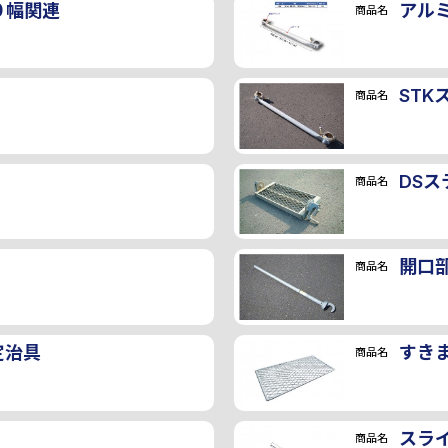
０幅関連
アル
商品名
STK
商品名
DSス
商品名
開口
商品名
定治具
すき
商品名
スラ
商品名