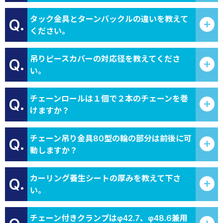
タック金具とターンバックルの違いを教えて
Q.
ください。
吊りピースカバーの対応径を教えてくださ
Q.
い。
チェーンロールは１個で２本のチェーンを巻
Q.
けますか？
チェーン吊り金具80型の輪の部分は前後に可
Q.
動しますか？
カーリング養生シートの厚みを教えて下さ
Q.
い。
チェーン付きクランプはφ42.7、φ48.6兼用