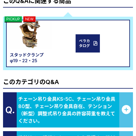
このQ&Aに関連する商品
PICKUP
NEW
ペラカ
タログ
スタッドクランプ
φ19・22・25
このカテゴリのQ&A
チェーン吊り金具KS-5C、チェーン吊り金具
80型、チェーン吊り金具自在、テンション
Q.
（新型）調整式吊り金具の許容荷重を教えて
ください。