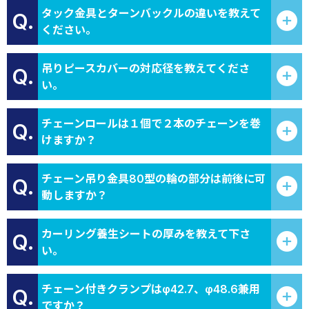
タック金具とターンバックルの違いを教えて
Q.
ください。
吊りピースカバーの対応径を教えてくださ
Q.
い。
チェーンロールは１個で２本のチェーンを巻
Q.
けますか？
チェーン吊り金具80型の輪の部分は前後に可
Q.
動しますか？
カーリング養生シートの厚みを教えて下さ
Q.
い。
チェーン付きクランプはφ42.7、φ48.6兼用
Q.
ですか？