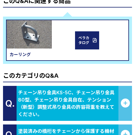
このQ&Aに関連する商品
ペラカ
タログ
カーリング
このカテゴリのQ&A
チェーン吊り金具KS-5C、チェーン吊り金具
80型、チェーン吊り金具自在、テンション
Q.
（新型）調整式吊り金具の許容荷重を教えて
ください。
塗装済みの橋桁をチェーンから保護する機材
Q.