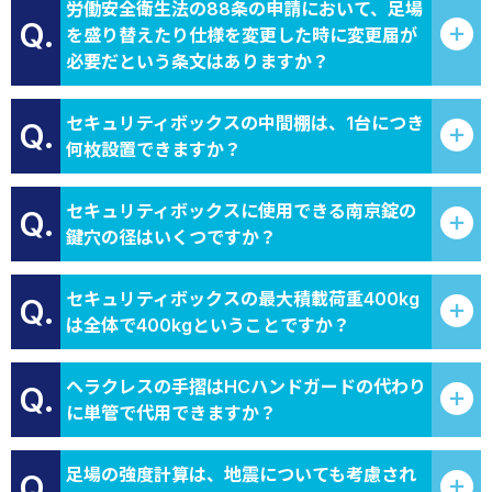
労働安全衛生法の88条の申請において、足場
Q.
を盛り替えたり仕様を変更した時に変更届が
必要だという条文はありますか？
セキュリティボックスの中間棚は、1台につき
Q.
何枚設置できますか？
セキュリティボックスに使用できる南京錠の
Q.
鍵穴の径はいくつですか？
セキュリティボックスの最大積載荷重400kg
Q.
は全体で400kgということですか？
ヘラクレスの手摺はHCハンドガードの代わり
Q.
に単管で代用できますか？
足場の強度計算は、地震についても考慮され
Q.