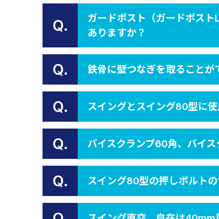
ガードポスト（ガードポスト
Q.
ありますか？
Q.
鉄骨に壁つなぎを取ることが
Q.
スイングとスイング80型に
Q.
バイスクランプ60角、バイス
Q.
スイング80型の押しボルト
Q.
スイング直交、自在は40m