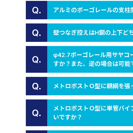
Q.
アルミのボーゴレールの支柱
Q.
壁つなぎ控えはH鋼の上下ど
φ42.7ボーゴレール用サヤ
Q.
すか？また、逆の場合は可能
Q.
メトロポストＯ型に親綱を張
メトロポストＯ型に単管パイ
Q.
いですか？