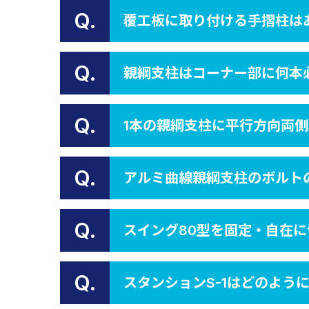
Q.
覆工板に取り付ける手摺柱は
Q.
親綱支柱はコーナー部に何本
Q.
1本の親綱支柱に平行方向両
Q.
アルミ曲線親綱支柱のボルト
Q.
スイング80型を固定・自在
Q.
スタンションS-1はどのよう