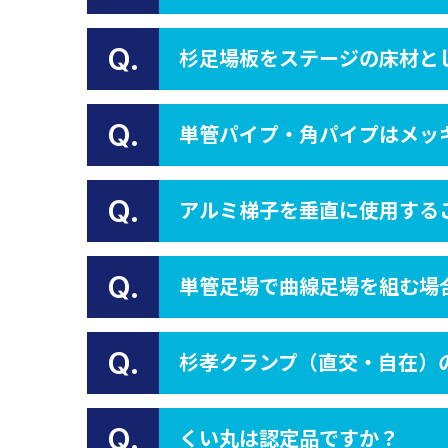
Q.
杉足場板をステージの床材と
Q.
単管パイプ・角パイプはメッ
Q.
アルミ梯子を垂直に使用する
Q.
単管足場で曲線足場を組む場
Q.
杉孝クランプ（直交・自在）
Q.
くい丸は認定品ですか？