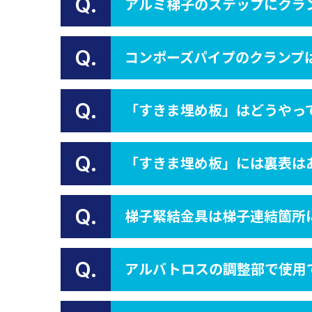
Q.
アルミ梯子のステップにクラ
Q.
コンポーズパイプのクランプ
Q.
「すきま埋め板」はどうやっ
Q.
「すきま埋め板」には裏表は
Q.
梯子緊結金具は梯子連結箇所
Q.
アルバトロスの調整部で使用