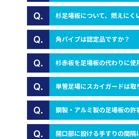
Q.
杉足場板について、燃えにく
Q.
角パイプは認定品ですか？
Q.
杉赤板を足場板の代わりに使
Q.
単管足場にスカイガードは取
Q.
鋼製・アルミ製の足場板の許
Q.
開口部に設ける手すりの間隔