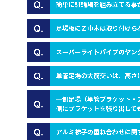
Q.
簡単に駐輪場を組み立てる事
Q.
足場板にＺ巾木は取り付けら
Q.
スーパーライトパイプのヤン
Q.
単管足場の大筋交いは、高さ
一側足場（単管ブラケット・
Q.
側にブラケットを張り出して
Q.
アルミ梯子の重ね合わせに関