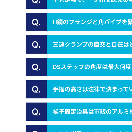
Q.
H鋼のフランジと角パイプを
Q.
三連クランプの直交と自在は
Q.
DSステップの角度は最大何
Q.
手摺の高さは法律で決まって
Q.
梯子固定治具は市販のアルミ