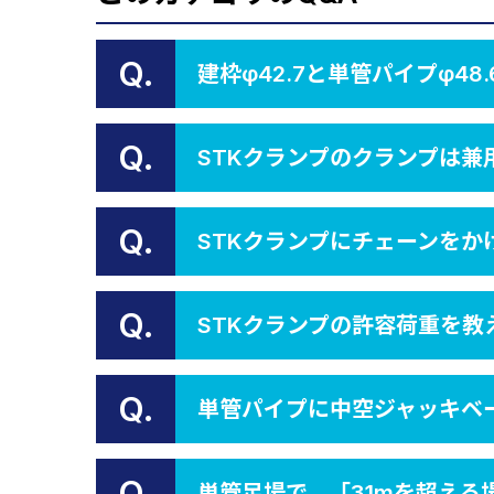
Q.
建枠φ42.7と単管パイプφ4
Q.
STKクランプのクランプは兼
Q.
STKクランプにチェーンを
Q.
STKクランプの許容荷重を教
Q.
単管パイプに中空ジャッキベ
Q.
単管足場で、「31mを超え